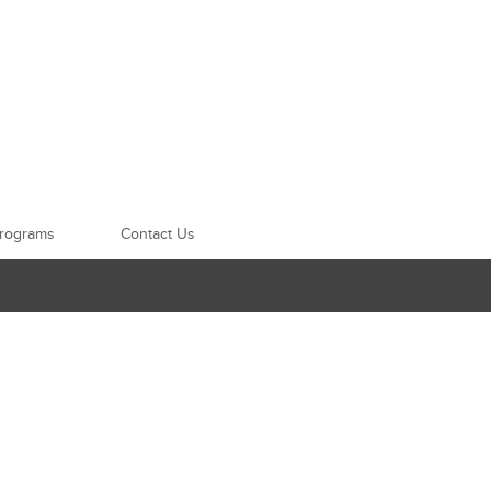
rograms
Contact Us