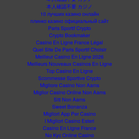
本人確認不要 カジノ
10 лучших казино онлайн
плинко казино официальный сайт
Paris Sportif Crypto
Crypto Bookmaker
Casino En Ligne France Légal
Quel Site De Paris Sportif Choisir
Meilleur Casino En Ligne 2026
Meilleurs Nouveaux Casinos En Ligne
Top Casino En Ligne
Scommesse Sportive Crypto
Migliore Casino Non Aams
Miglior Casino Online Non Aams
Siti Non Aams
Sweet Bonanza
Migliori App Per Casino
I Migliori Casino Esteri
Casino En Ligne France
No Kyc Online Casino